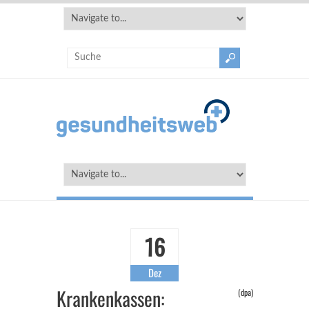
16
Dez
Krankenkassen:
(dpa)