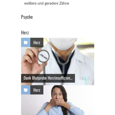
weißere und geradere Zähne
Psyche
Herz
Herz
Dank Blutprobe Herzinsuffizien...
Herz