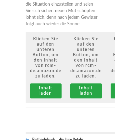
die Situation einzustellen und seien
Sie sich sicher: neuen Mut schöpfen
lohnt sich, denn nach jedem Gewitter
folgt auch wieder die Sonne …
Klicken Sie
Klicken Sie
Klicken Sie
auf den
auf den
auf den
unteren
unteren
unteren
Button, um
Button, um
Button, um
den Inhalt
den Inhalt
den Inhalt
von rcm-
von rcm-
von rcm-
de.amazon.de
de.amazon.de
de.amazon.d
zu laden.
zu laden.
zu laden.
Inhalt
Inhalt
Inhalt
laden
laden
laden
Bluthochdruck – die leise Gefahr