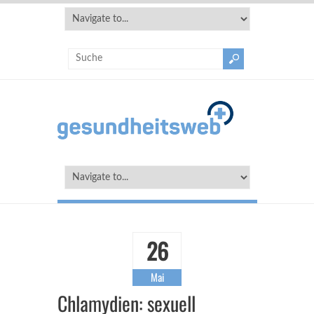
26
Mai
Chlamydien: sexuell