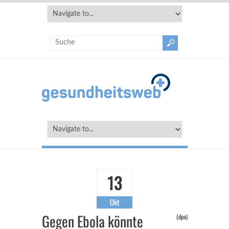
13
Okt
Gegen Ebola könnte
(dpa)