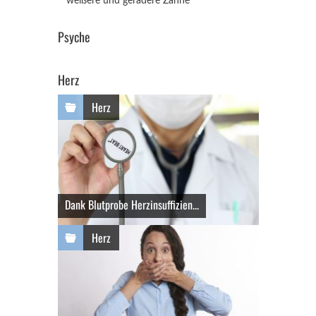
weißere und geradere Zähne
Psyche
Herz
Herz
Dank Blutprobe Herzinsuffizien...
Herz