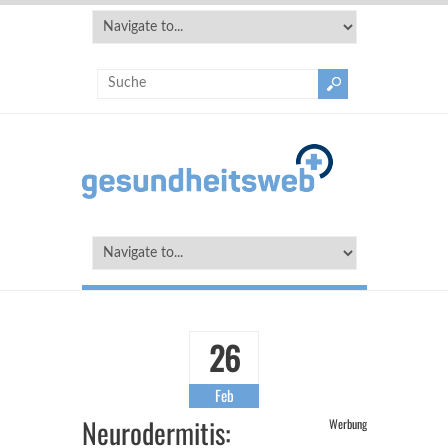
26
Feb
Neurodermitis:
Werbung