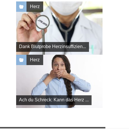
Herz
Dank Blutprobe Herzinsuffizien...
Herz
Ach du Schreck: Kann das Herz ...