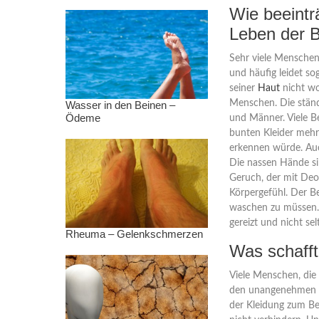
Wie beeintr
Leben der B
Sehr viele Menschen
und häufig leidet so
seiner
Haut
nicht w
Menschen. Die ständ
Wasser in den Beinen –
Ödeme
und Männer. Viele Be
bunten Kleider mehr 
erkennen würde. Auch
Die nassen Hände s
Geruch, der mit Deo
Körpergefühl. Der Be
waschen zu müssen. 
gereizt und nicht se
Rheuma – Gelenkschmerzen
Was schafft
Viele Menschen, die
den unangenehmen G
der Kleidung zum Be