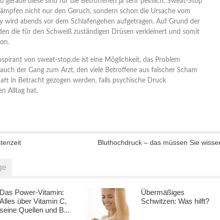
d gerade diese sind für die Betroffenen ja sehr peinlich. Sweat-Stop
kämpfen nicht nur den Geruch, sondern schon die Ursache vom
y wird abends vor dem Schlafengehen aufgetragen. Auf Grund der
en die für den Schweiß zuständigen Drüsen verkleinert und somit
on.
spirant von sweat-stop.de ist eine Möglichkeit, das Problem
uch der Gang zum Arzt, den viele Betroffene aus falscher Scham
haft in Betracht gezogen werden, falls psychische Druck
n Alltag hat.
tenzeit
Bluthochdruck – das müssen Sie wisse
ge
Das Power-Vitamin:
Übermäßiges
Alles über Vitamin C,
Schwitzen: Was hilft?
seine Quellen und B...