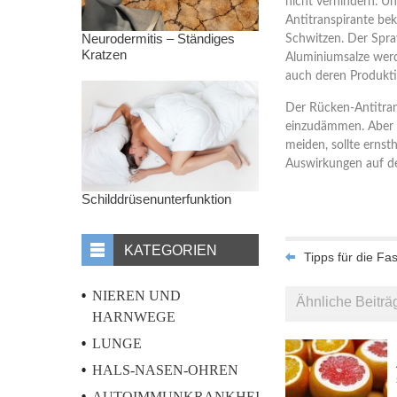
nicht verhindern. Un
Antitranspirante be
Neurodermitis – Ständiges
Schwitzen. Der Spra
Kratzen
Aluminiumsalze werd
auch deren Produkti
Der Rücken-Antitran
einzudämmen. Aber a
meiden, sollte ernst
Auswirkungen auf de
Schilddrüsenunterfunktion
KATEGORIEN
Tipps für die Fas
NIEREN UND
Ähnliche Beiträ
HARNWEGE
LUNGE
HALS-NASEN-OHREN
AUTOIMMUNKRANKHEITEN